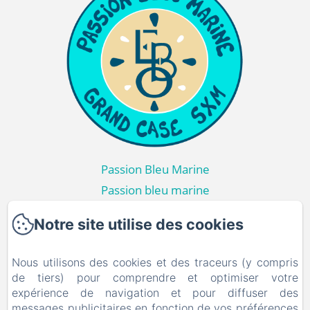
Passion Bleu Marine
Passion bleu marine
97150 - Grand Case
Notre site utilise des cookies
+590690554047
Contactez nous
Nous utilisons des cookies et des traceurs (y compris
de tiers) pour comprendre et optimiser votre
Accueil
expérience de navigation et pour diffuser des
Passion Bleu Marine
messages publicitaires en fonction de vos préférences