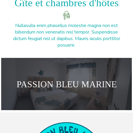
Gîte et chambres d'hôtes
Nullasulla enim phasellus molestie magna non est
bibendum non venenatis nisl tempor. Suspendisse
dictum feugiat nisl ut dapibus. Mauris iaculis porttitor
posuere.
PASSION BLEU MARINE