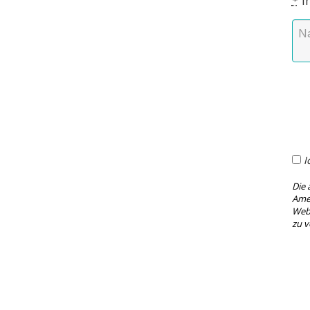
*
Ih
I
Die 
Amen
Webs
zu v