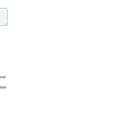
und
inie