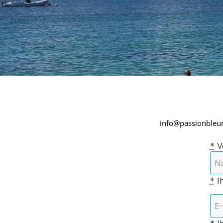
info@passionbleu
*
Vo
*
Ih